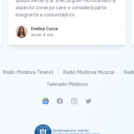
spațiul verde și ar afecta grav microclimatul și
aspectul zonei pe care o consideră parte
integrantă a comunității lor.
Evelina Curca
Evelina Curca
acum 4 ore
Radio Moldova Tineret
Radio Moldova Muzical
Radi
Teleradio Moldova
Google News
Facebook
Instagram
Twitter