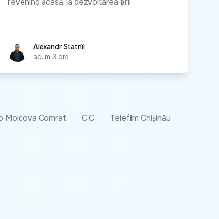
revenind acasă, la dezvoltarea țării.
Alexandr Statnîi
Alexandr Statnîi
acum 3 ore
o Moldova Comrat
CIC
Telefilm Chișinău