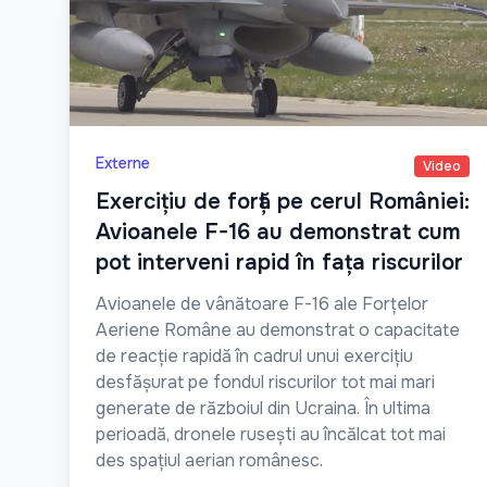
Externe
Video
Exercițiu de forță pe cerul României:
Avioanele F-16 au demonstrat cum
pot interveni rapid în fața riscurilor
Avioanele de vânătoare F-16 ale Forțelor
Aeriene Române au demonstrat o capacitate
de reacție rapidă în cadrul unui exercițiu
desfășurat pe fondul riscurilor tot mai mari
generate de războiul din Ucraina. În ultima
perioadă, dronele rusești au încălcat tot mai
des spațiul aerian românesc.