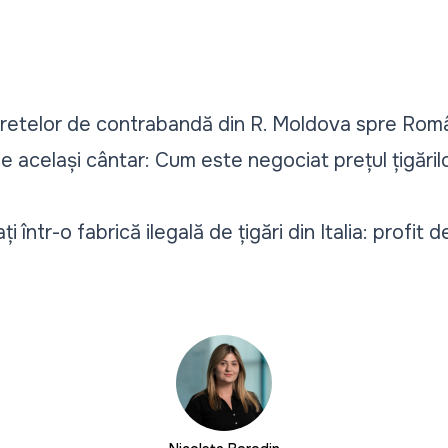
aretelor de contrabandă din R. Moldova spre Româ
pe același cântar: Cum este negociat prețul țigăril
i într-o fabrică ilegală de țigări din Italia: profit