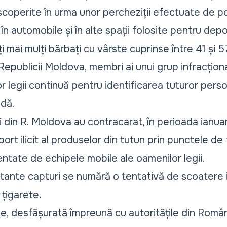
coperite în urma unor percheziții efectuate de poliț
, în automobile și în alte spații folosite pentru depo
 mai mulți bărbați cu vârste cuprinse între 41 și 57 
 Republicii Moldova, membri ai unui grup infracționa
or legii continuă pentru identificarea tuturor perso
dă.
din R. Moldova au contracarat, în perioada ianuari
rt ilicit al produselor din tutun prin punctele de fr
ntate de echipele mobile ale oamenilor legii.
tante capturi se numără o tentativă de scoatere i
 țigarete.
e, desfășurată împreună cu autoritățile din Român