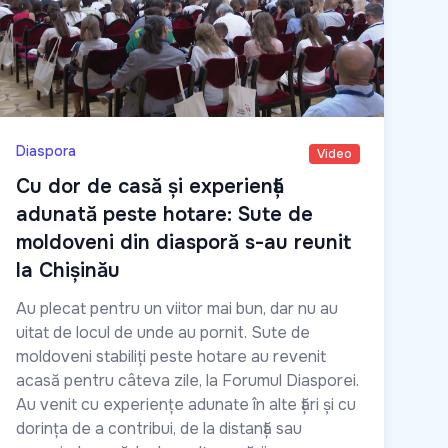
Diaspora
Video
Cu dor de casă și experiență
adunată peste hotare: Sute de
moldoveni din diasporă s-au reunit
la Chișinău
Au plecat pentru un viitor mai bun, dar nu au
uitat de locul de unde au pornit. Sute de
moldoveni stabiliți peste hotare au revenit
acasă pentru câteva zile, la Forumul Diasporei.
Au venit cu experiențe adunate în alte țări și cu
dorința de a contribui, de la distanță sau