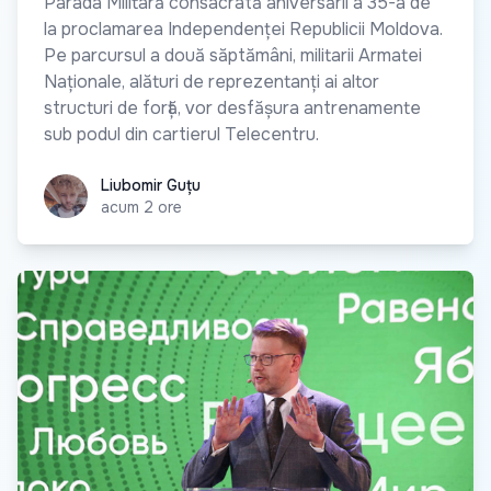
Parada Militară consacrată aniversării a 35-a de
la proclamarea Independenței Republicii Moldova.
Pe parcursul a două săptămâni, militarii Armatei
Naționale, alături de reprezentanți ai altor
structuri de forță, vor desfășura antrenamente
sub podul din cartierul Telecentru.
Liubomir Guțu
Liubomir Guțu
acum 2 ore