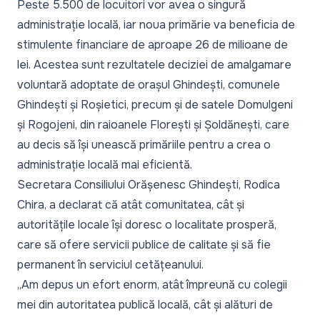
Peste 5.500 de locuitori vor avea o singură
administrație locală, iar noua primărie va beneficia de
stimulente financiare de aproape 26 de milioane de
lei. Acestea sunt rezultatele deciziei de amalgamare
voluntară adoptate de orașul Ghindești, comunele
Ghindești și Roșietici, precum și de satele Domulgeni
și Rogojeni, din raioanele Florești și Șoldănești, care
au decis să își unească primăriile pentru a crea o
administrație locală mai eficientă.
Secretara Consiliului Orășenesc Ghindești, Rodica
Chira, a declarat că atât comunitatea, cât și
autoritățile locale își doresc o localitate prosperă,
care să ofere servicii publice de calitate și să fie
permanent în serviciul cetățeanului.
„Am depus un efort enorm, atât împreună cu colegii
mei din autoritatea publică locală, cât și alături de