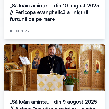
„Să luăm aminte...” din 10 august 2025
// Pericopa evanghelică a liniștirii
furtunii de pe mare
10.08.2025
„Să luăm aminte...” din 9 august 2025
// A doua înmulțire a pâinilor – simbol