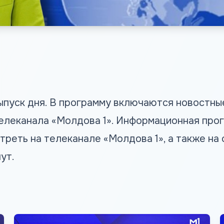
пуск дня. В программу включаются новостные
елеканала «Молдова 1». Информационная про
треть на телеканале «Молдова 1», а также на
ут.