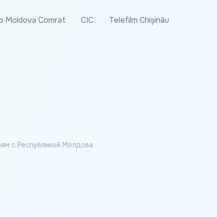
o Moldova Comrat
CIC
Telefilm Chișinău
ям с Республикой Молдова.