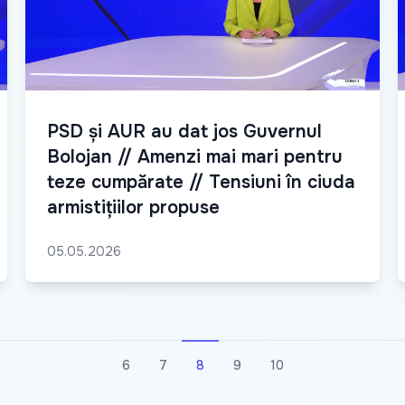
PSD și AUR au dat jos Guvernul
Bolojan // Amenzi mai mari pentru
teze cumpărate // Tensiuni în ciuda
armistițiilor propuse
05.05.2026
6
7
8
9
10