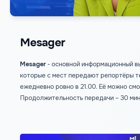
Mesager
Mesager
- основной информационный вы
которые с мест передают репортёры т
ежедневно ровно в 21.00. Её можно смо
Продолжительность передачи – 30 мин