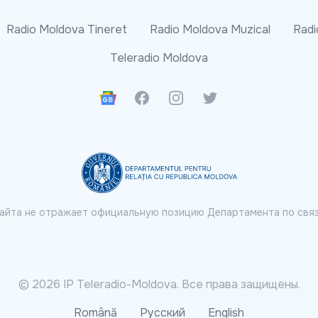
Radio Moldova Tineret
Radio Moldova Muzical
Radi
Teleradio Moldova
Google News
Facebook
Instagram
Twitter
айта не отражает официальную позицию Департамента по связ
© 2026 IP Teleradio-Moldova. Все права защищены.
Română
Русский
English