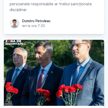
persoanele responsabile ar trebui sancționate
disciplinar.
Dumitru Petruleac
Dumitru Petruleac
ieri la ora 7:30