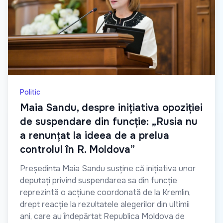
Politic
Maia Sandu, despre inițiativa opoziției
de suspendare din funcție: „Rusia nu
a renunțat la ideea de a prelua
controlul în R. Moldova”
Președinta Maia Sandu susține că inițiativa unor
deputați privind suspendarea sa din funcție
reprezintă o acțiune coordonată de la Kremlin,
drept reacție la rezultatele alegerilor din ultimii
ani, care au îndepărtat Republica Moldova de