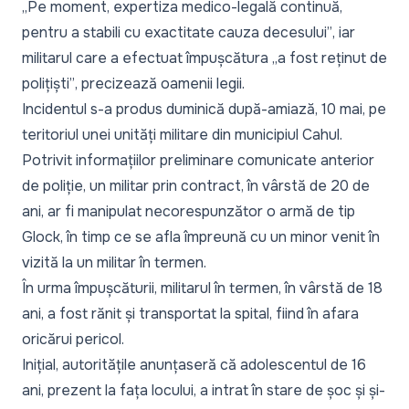
„Pe moment, expertiza medico-legală continuă,
pentru a stabili cu exactitate cauza decesului”
, iar
militarul care a efectuat împușcătura
„a fost reținut de
polițiști”
, precizează oamenii legii.
Incidentul s-a produs duminică după-amiază
, 10 mai, pe
teritoriul unei unități militare din municipiul Cahul.
Potrivit informațiilor preliminare comunicate anterior
de poliție, un militar prin contract, în vârstă de 20 de
ani, ar fi manipulat necorespunzător o armă de tip
Glock, în timp ce se afla împreună cu un minor venit în
vizită la un militar în termen.
În urma împușcăturii, militarul în termen, în vârstă de 18
ani, a fost rănit și transportat la spital, fiind în afara
oricărui pericol.
Inițial, autoritățile anunțaseră că adolescentul de 16
ani, prezent la fața locului, a intrat în stare de șoc și și-