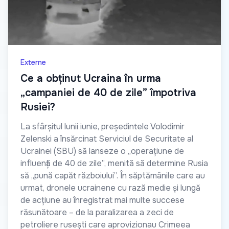
Externe
Ce a obținut Ucraina în urma
„campaniei de 40 de zile” împotriva
Rusiei?
La sfârșitul lunii iunie, președintele Volodimir
Zelenski a însărcinat Serviciul de Securitate al
Ucrainei (SBU) să lanseze o „operațiune de
influență de 40 de zile”, menită să determine Rusia
să „pună capăt războiului”. În săptămânile care au
urmat, dronele ucrainene cu rază medie și lungă
de acțiune au înregistrat mai multe succese
răsunătoare – de la paralizarea a zeci de
petroliere rusești care aprovizionau Crimeea