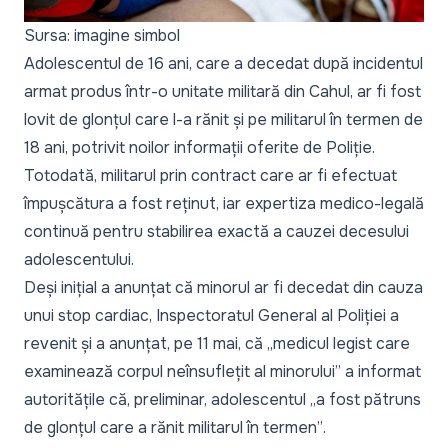
Sursa: imagine simbol
Adolescentul de 16 ani, care a decedat după incidentul
armat produs într-o unitate militară din Cahul, ar fi fost
lovit de glonțul care l-a rănit și pe militarul în termen de
18 ani, potrivit noilor informații oferite de Poliție.
Totodată, militarul prin contract care ar fi efectuat
împușcătura a fost reținut, iar expertiza medico-legală
continuă pentru stabilirea exactă a cauzei decesului
adolescentului.
Deși inițial a anunțat că minorul ar fi decedat din cauza
unui stop cardiac, Inspectoratul General al Poliției a
revenit și a anunțat, pe 11 mai, că
„medicul legist care
examinează corpul neînsuflețit al minorului”
a informat
autoritățile că, preliminar, adolescentul
„a fost pătruns
de glonțul care a rănit militarul în termen”
.