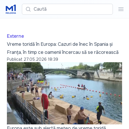
Caută
Cau
Externe
Vreme toridă în Europa: Cazuri de înec în Spania și
Franța, în timp ce oamenii încercau să se răcorească
Publicat
27.05.2026 18:39
Europa este sub alertă meteo de vreme toridă.