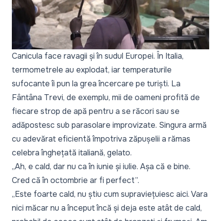
Canicula face ravagii și în sudul Europei. În Italia,
termometrele au explodat, iar temperaturile
sufocante îi pun la grea încercare pe turiști. La
Fântâna Trevi, de exemplu, mii de oameni profită de
fiecare strop de apă pentru a se răcori sau se
adăpostesc sub parasolare improvizate. Singura armă
cu adevărat eficientă împotriva zăpușelii a rămas
celebra înghețată italiană, gelato.
„Ah, e cald, dar nu ca în iunie și iulie. Așa că e bine.
Cred că în octombrie ar fi perfect”.
„Este foarte cald, nu știu cum supraviețuiesc aici. Vara
nici măcar nu a început încă și deja este atât de cald,