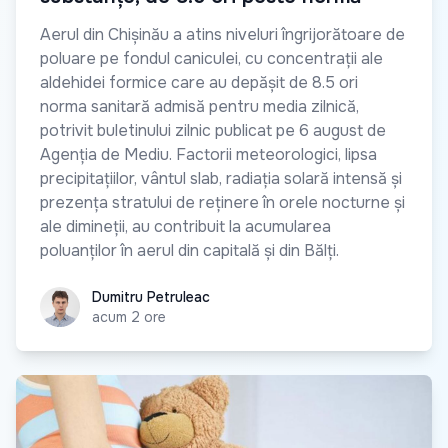
Aerul din Chișinău a atins niveluri îngrijorătoare de
poluare pe fondul caniculei, cu concentrații ale
aldehidei formice care au depășit de 8.5 ori
norma sanitară admisă pentru media zilnică,
potrivit buletinului zilnic publicat pe 6 august de
Agenția de Mediu. Factorii meteorologici, lipsa
precipitațiilor, vântul slab, radiația solară intensă și
prezența stratului de reținere în orele nocturne și
ale dimineții, au contribuit la acumularea
poluanților în aerul din capitală și din Bălți.
Dumitru Petruleac
Dumitru Petruleac
acum 2 ore