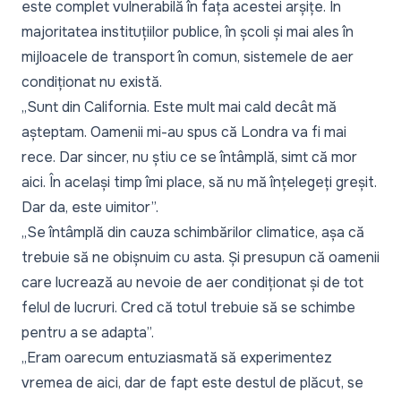
este complet vulnerabilă în fața acestei arșițe. În
majoritatea instituțiilor publice, în școli și mai ales în
mijloacele de transport în comun, sistemele de aer
condiționat nu există.
„Sunt din California. Este mult mai cald decât mă
așteptam. Oamenii mi-au spus că Londra va fi mai
rece. Dar sincer, nu știu ce se întâmplă, simt că mor
aici. În același timp îmi place, să nu mă înțelegeți greșit.
Dar da, este uimitor”.
„Se întâmplă din cauza schimbărilor climatice, așa că
trebuie să ne obișnuim cu asta. Și presupun că oamenii
care lucrează au nevoie de aer condiționat și de tot
felul de lucruri. Cred că totul trebuie să se schimbe
pentru a se adapta”.
„Eram oarecum entuziasmată să experimentez
vremea de aici, dar de fapt este destul de plăcut, se