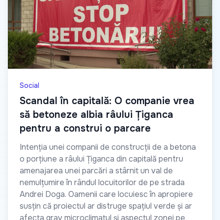
Social
Scandal în capitală: O companie vrea
să betoneze albia râului Țiganca
pentru a construi o parcare
Intenția unei companii de construcții de a betona
o porțiune a râului Țiganca din capitală pentru
amenajarea unei parcări a stârnit un val de
nemulțumire în rândul locuitorilor de pe strada
Andrei Doga. Oamenii care locuiesc în apropiere
susțin că proiectul ar distruge spațiul verde și ar
afecta grav microclimatul și aspectul zonei pe