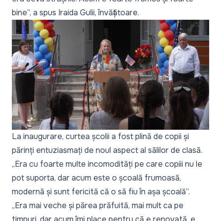
bine”,
a spus Iraida Gulii, învățătoare.
La inaugurare, curtea școlii a fost plină de copii și
părinți entuziasmați de noul aspect al sălilor de clasă.
„Era cu foarte multe incomodități pe care copiii nu le
pot suporta, dar acum este o școală frumoasă,
modernă și sunt fericită că o să fiu în așa școală”.
„Era mai veche și părea prăfuită, mai mult ca pe
timpuri, dar acum îmi place pentru că e renovată, e