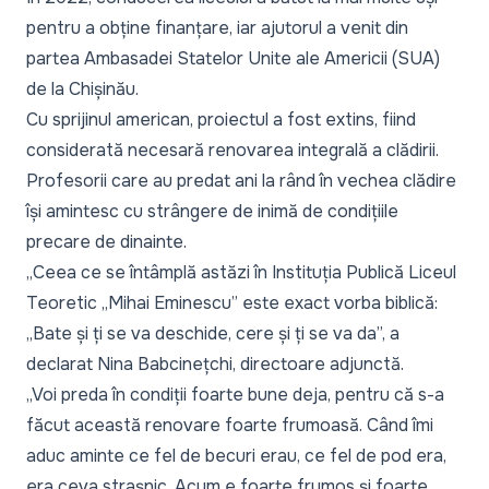
pentru a obține finanțare, iar ajutorul a venit din
partea Ambasadei Statelor Unite ale Americii (SUA)
de la Chișinău.
Cu sprijinul american, proiectul a fost extins, fiind
considerată necesară renovarea integrală a clădirii.
Profesorii care au predat ani la rând în vechea clădire
își amintesc cu strângere de inimă de condițiile
precare de dinainte.
„Ceea ce se întâmplă astăzi în Instituția Publică Liceul
Teoretic „Mihai Eminescu” este exact vorba biblică:
„Bate și ți se va deschide, cere și ți se va da”,
a
declarat Nina Babcinețchi, directoare adjunctă.
„Voi preda în condiții foarte bune deja, pentru că s-a
făcut această renovare foarte frumoasă. Când îmi
aduc aminte ce fel de becuri erau, ce fel de pod era,
era ceva strașnic. Acum e foarte frumos și foarte