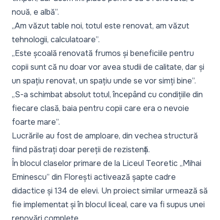
nouă, e albă”.
„Am văzut table noi, totul este renovat, am văzut
tehnologii, calculatoare”.
„Este școală renovată frumos și beneficiile pentru
copii sunt că nu doar vor avea studii de calitate, dar și
un spațiu renovat, un spațiu unde se vor simți bine”.
„S-a schimbat absolut totul, începând cu condițiile din
fiecare clasă, baia pentru copii care era o nevoie
foarte mare”.
Lucrările au fost de amploare, din vechea structură
fiind păstrați doar pereții de rezistență.
În blocul claselor primare de la Liceul Teoretic „Mihai
Eminescu” din Florești activează șapte cadre
didactice și 134 de elevi. Un proiect similar urmează să
fie implementat și în blocul liceal, care va fi supus unei
renovări complete.