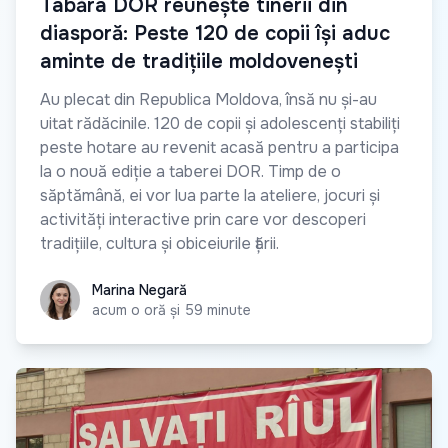
Tabăra DOR reunește tinerii din
diasporă: Peste 120 de copii își aduc
aminte de tradițiile moldovenești
Au plecat din Republica Moldova, însă nu și-au
uitat rădăcinile. 120 de copii și adolescenți stabiliți
peste hotare au revenit acasă pentru a participa
la o nouă ediție a taberei DOR. Timp de o
săptămână, ei vor lua parte la ateliere, jocuri și
activități interactive prin care vor descoperi
tradițiile, cultura și obiceiurile țării.
Marina Negară
Marina Negară
acum o oră și 59 minute