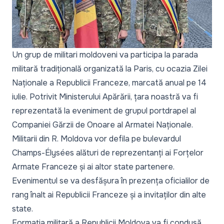
Un grup de militari moldoveni va participa la parada
militară tradițională organizată la Paris, cu ocazia Zilei
Naționale a Republicii Franceze, marcată anual pe 14
iulie. Potrivit Ministerului Apărării, țara noastră va fi
reprezentată la eveniment de grupul portdrapel al
Companiei Gărzii de Onoare al Armatei Naționale.
Militarii din R. Moldova vor defila pe bulevardul
Champs-Élysées alături de reprezentanți ai Forțelor
Armate Franceze și ai altor state partenere.
Evenimentul se va desfășura în prezența oficialilor de
rang înalt ai Republicii Franceze și a invitaților din alte
state.
Formația militară a Republicii Moldova va fi condusă