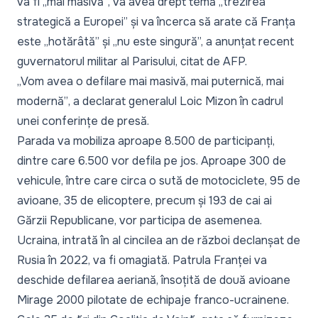
va fi „
mai masivă”
, va avea drept temă „
trezirea
strategică a Europei
” și va încerca să arate că Franța
este „
hotărâtă
” și
„nu este singură
”, a anunțat recent
guvernatorul militar al Parisului, citat de AFP.
„Vom avea o defilare mai masivă, mai puternică, mai
modernă”
, a declarat generalul Loic Mizon în cadrul
unei conferințe de presă.
Parada va mobiliza aproape 8.500 de participanți,
dintre care 6.500 vor defila pe jos. Aproape 300 de
vehicule, între care circa o sută de motociclete, 95 de
avioane, 35 de elicoptere, precum și 193 de cai ai
Gărzii Republicane, vor participa de asemenea.
Ucraina, intrată în al cincilea an de război declanșat de
Rusia în 2022, va fi omagiată. Patrula Franței va
deschide defilarea aeriană, însoțită de două avioane
Mirage 2000 pilotate de echipaje franco-ucrainene.