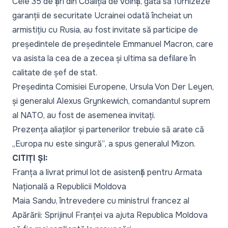
Cele 35 de țări din Coaliția de Voință, gata să furnizeze
garanții de securitate Ucrainei odată încheiat un
armistițiu cu Rusia, au fost invitate să participe de
președintele de președintele Emmanuel Macron, care
va asista la cea de a zecea și ultima sa defilare în
calitate de șef de stat.
Președinta Comisiei Europene, Ursula Von Der Leyen,
și generalul Alexus Grynkewich, comandantul suprem
al NATO, au fost de asemenea invitați.
Prezența aliaților și partenerilor trebuie să arate că
„
Europa nu este singură”
, a spus generalul Mizon.
CITIȚI ȘI:
Franța a livrat primul lot de asistență pentru Armata
Națională a Republicii Moldova
Maia Sandu, întrevedere cu ministrul francez al
Apărării: Sprijinul Franței va ajuta Republica Moldova