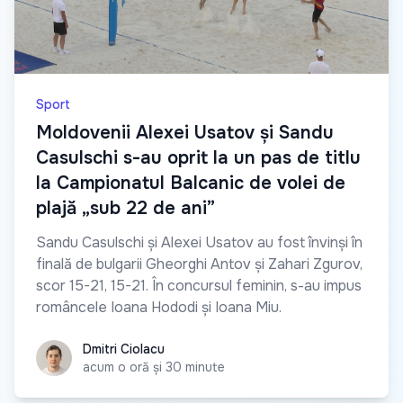
Sport
Moldovenii Alexei Usatov și Sandu
Casulschi s-au oprit la un pas de titlu
la Campionatul Balcanic de volei de
plajă „sub 22 de ani”
Sandu Casulschi și Alexei Usatov au fost învinși în
finală de bulgarii Gheorghi Antov și Zahari Zgurov,
scor 15-21, 15-21. În concursul feminin, s-au impus
româncele Ioana Hododi și Ioana Miu.
Dmitri Ciolacu
Dmitri Ciolacu
acum o oră și 30 minute