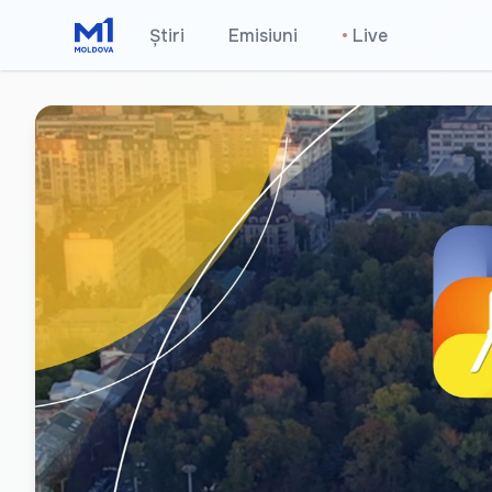
Știri
Emisiuni
•
Live